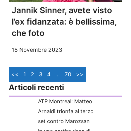
Jannik Sinner, avete visto
l’ex fidanzata: è bellissima,
che foto
18 Novembre 2023
<<
1
2
3
4
…
70
>>
Articoli recenti
ATP Montreal: Matteo
Arnaldi trionfa al terzo
set contro Marozsan