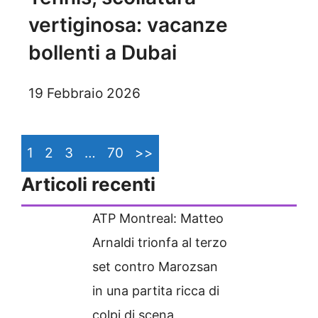
vertiginosa: vacanze
bollenti a Dubai
19 Febbraio 2026
1
2
3
…
70
>>
Articoli recenti
ATP Montreal: Matteo
Arnaldi trionfa al terzo
set contro Marozsan
in una partita ricca di
colpi di scena