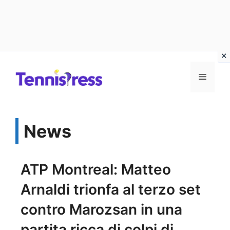
Vai
MENU
al
contenuto
News
ATP Montreal: Matteo
Arnaldi trionfa al terzo set
contro Marozsan in una
partita ricca di colpi di