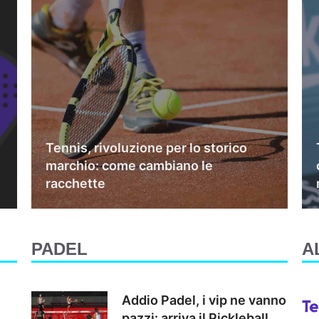
Tennis, rivoluzione per lo storico
marchio: come cambiano le
racchette
PADEL
A
Addio Padel, i vip ne vanno
pazzi: arriva il Pickleball