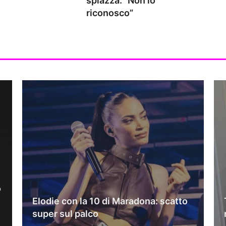
spiazza: “Non lo
riconosco”
o
Elodie con la 10 di Maradona: scatto
super sul palco