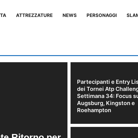
TA
ATTREZZATURE
NEWS
PERSONAGGI
SLA
Partecipanti e Entry Li
dei Tornei Atp Challen
Settimana 34: Focus s
Augsburg, Kingston e
Roehampton
te Ritorno per