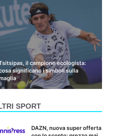
Tsitsipas, il campione ecologista:
cosa significano i simboli sulla
maglia
LTRI SPORT
DAZN, nuova super offerta
con lo sconto: prezzo mai