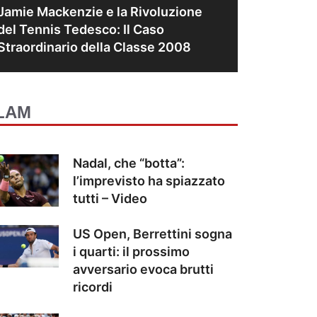
Jamie Mackenzie e la Rivoluzione
del Tennis Tedesco: Il Caso
Straordinario della Classe 2008
LAM
Nadal, che “botta”:
l’imprevisto ha spiazzato
tutti – Video
US Open, Berrettini sogna
i quarti: il prossimo
avversario evoca brutti
ricordi