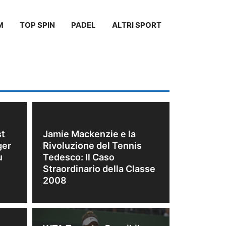
M
TOP SPIN
PADEL
ALTRI SPORT
st
Jamie Mackenzie e la
ger
Rivoluzione del Tennis
u
Tedesco: Il Caso
Straordinario della Classe
2008