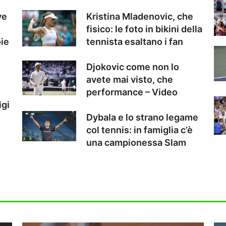
ve
Kristina Mladenovic, che
fisico: le foto in bikini della
oie
tennista esaltano i fan
Djokovic come non lo
avete mai visto, che
performance – Video
igi
Dybala e lo strano legame
col tennis: in famiglia c’è
una campionessa Slam