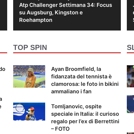
Atp Challenger Settimana 34: Focus
su Augsburg, Kingston e
Roehampton
TOP SPIN
S
ndo
Ayan Broomfield, la
fidanzata del tennista è
clamorosa: le foto in bikini
ammaliano i fan
a
e
Tomljanovic, ospite
speciale in Italia: il curioso
regalo per l’ex di Berrettini
– FOTO