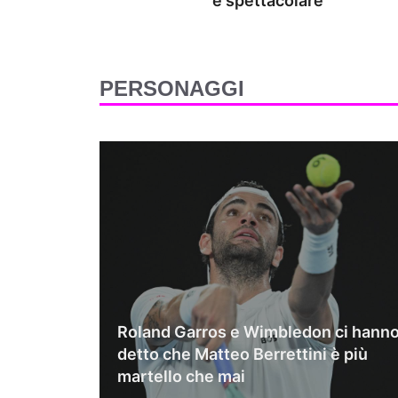
è spettacolare
PERSONAGGI
Roland Garros e Wimbledon ci hann
detto che Matteo Berrettini è più
martello che mai