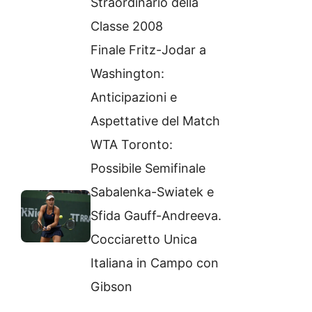
Straordinario della
Classe 2008
Finale Fritz-Jodar a
Washington:
Anticipazioni e
Aspettative del Match
WTA Toronto:
Possibile Semifinale
Sabalenka-Swiatek e
Sfida Gauff-Andreeva.
Cocciaretto Unica
Italiana in Campo con
Gibson