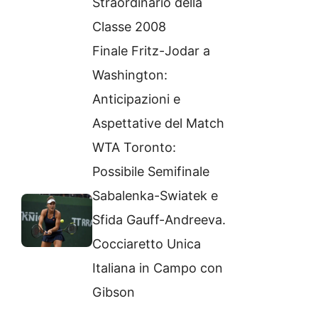
Straordinario della
Classe 2008
Finale Fritz-Jodar a
Washington:
Anticipazioni e
Aspettative del Match
WTA Toronto:
Possibile Semifinale
Sabalenka-Swiatek e
Sfida Gauff-Andreeva.
Cocciaretto Unica
Italiana in Campo con
Gibson