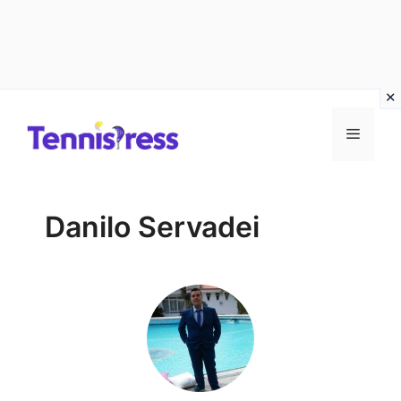
Vai
MENU
al
contenuto
Danilo Servadei