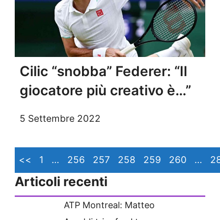
Cilic “snobba” Federer: “Il
giocatore più creativo è…”
5 Settembre 2022
<<
1
…
256
257
258
259
260
…
2
Articoli recenti
ATP Montreal: Matteo