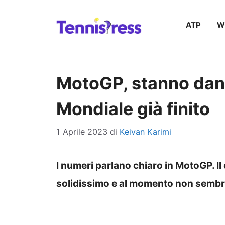
Vai
ATP
W
al
contenuto
MotoGP, stanno dand
Mondiale già finito
1 Aprile 2023
di
Keivan Karimi
I numeri parlano chiaro in MotoGP. 
solidissimo e al momento non sembrano