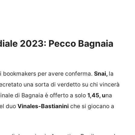
iale 2023: Pecco Bagnaia
ei bookmakers per avere conferma.
Snai,
la
cretato una sorta di verdetto su chi vincerà
 finale di Bagnaia è offerto a solo
1,45, u
na
del duo
Vinales-Bastianini
che si giocano a