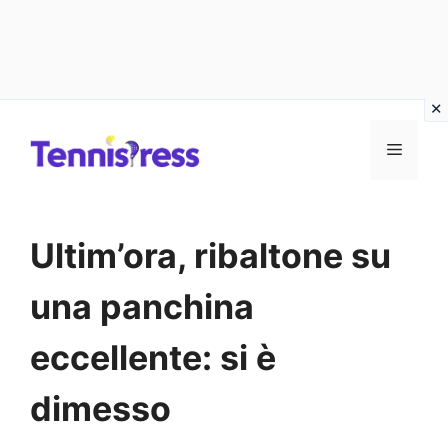
Vai
MENU
al
contenuto
Ultim’ora, ribaltone su
una panchina
eccellente: si è
dimesso