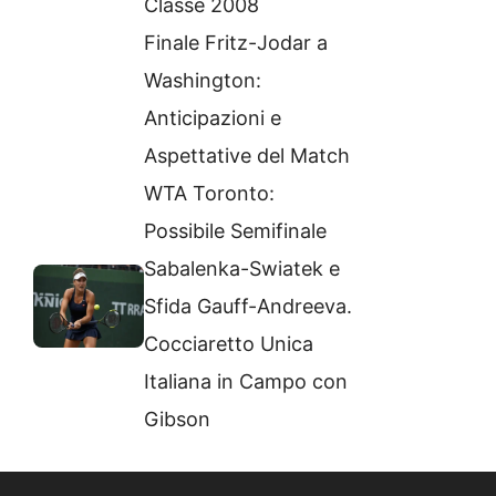
Classe 2008
Finale Fritz-Jodar a
Washington:
Anticipazioni e
Aspettative del Match
WTA Toronto:
Possibile Semifinale
Sabalenka-Swiatek e
Sfida Gauff-Andreeva.
Cocciaretto Unica
Italiana in Campo con
Gibson