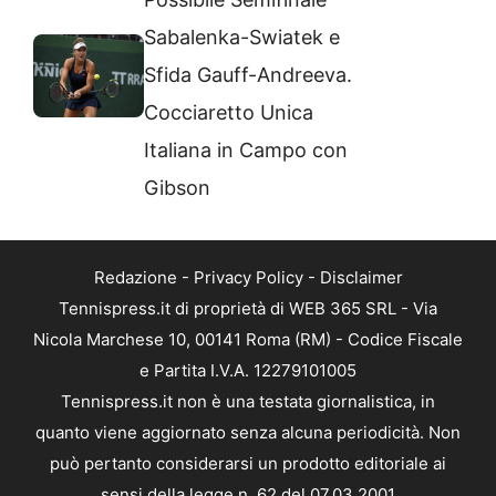
Sabalenka-Swiatek e
Sfida Gauff-Andreeva.
Cocciaretto Unica
Italiana in Campo con
Gibson
Redazione
-
Privacy Policy
-
Disclaimer
Tennispress.it di proprietà di WEB 365 SRL - Via
Nicola Marchese 10, 00141 Roma (RM) - Codice Fiscale
e Partita I.V.A. 12279101005
Tennispress.it non è una testata giornalistica, in
quanto viene aggiornato senza alcuna periodicità. Non
può pertanto considerarsi un prodotto editoriale ai
sensi della legge n. 62 del 07.03.2001