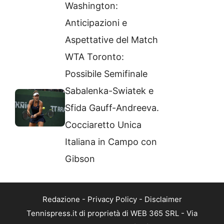
Washington:
Anticipazioni e
Aspettative del Match
WTA Toronto:
Possibile Semifinale
Sabalenka-Swiatek e
Sfida Gauff-Andreeva.
Cocciaretto Unica
Italiana in Campo con
Gibson
Redazione
-
Privacy Policy
-
Disclaimer
Tennispress.it di proprietà di WEB 365 SRL - Via