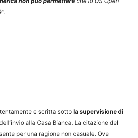
America non può permettere
che lo US Open
à”
.
tentamente e scritta sotto
la supervisione di
dell’invio alla Casa Bianca. La citazione del
sente per una ragione non casuale. Ove