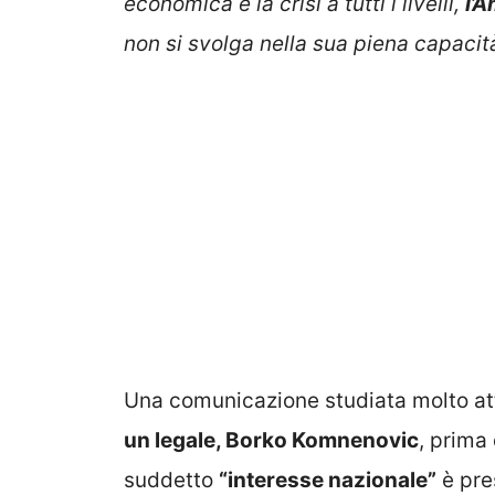
economica e la crisi a tutti i livelli,
l’
non si svolga nella sua piena capacit
Una comunicazione studiata molto at
un legale, Borko Komnenovic
, prima 
suddetto
“interesse nazionale”
è pre