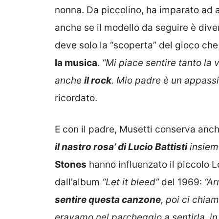
nonna. Da piccolino, ha imparato ad 
anche se il modello da seguire è div
deve solo la “scoperta” del gioco c
la musica
.
“Mi piace sentire tanto la
anche
il rock
. Mio padre è un appassi
ricordato.
E con il padre, Musetti conserva anch
il nastro rosa’ di Lucio Battisti
insiem
Stones
hanno influenzato il piccolo L
dall’album
“
Let it bleed”
del 1969:
“Ar
sentire questa canzone
, poi ci chi
eravamo nel parcheggio a sentirla, i