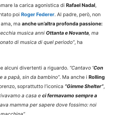
amare la carica agonistica di
Rafael Nadal
,
entato poi
Roger Federer
. Al padre, però, non
he ama, ma
anche un’altra profonda passione:
 vecchia musica anni
Ottanta e Novanta
, ma
onato di musica di quel periodo”
, ha
e alcuni divertenti a riguardo.
“Cantavo
‘Con
e a papà, sin da bambino”
. Ma anche i
Rolling
orenzo, soprattutto l’iconica
“
Gimme Shelter”
,
rivavamo a casa e
ci fermavamo sempre a
amava mamma per sapere dove fossimo: noi
n macchina”
.