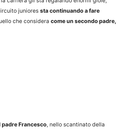
la carriera gli sta regalando enormi gioie,
ircuito juniores
sta continuando a fare
quello che considera
come un secondo padre,
 il padre Francesco
, nello scantinato della