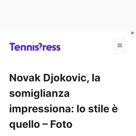
Vai
MENU
al
contenuto
Novak Djokovic, la
somiglianza
impressiona: lo stile è
quello – Foto