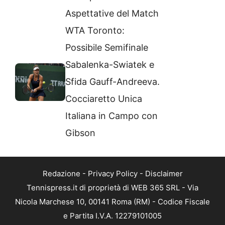
Aspettative del Match
WTA Toronto:
Possibile Semifinale
Sabalenka-Swiatek e
Sfida Gauff-Andreeva.
Cocciaretto Unica
Italiana in Campo con
Gibson
Redazione
-
Privacy Policy
-
Disclaimer
Tennispress.it di proprietà di WEB 365 SRL - Via
Nicola Marchese 10, 00141 Roma (RM) - Codice Fiscale
e Partita I.V.A. 12279101005