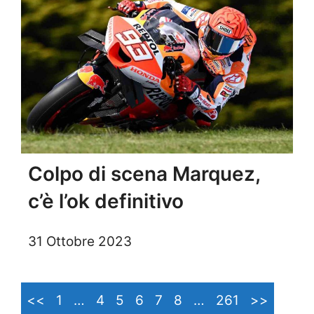
Colpo di scena Marquez,
c’è l’ok definitivo
31 Ottobre 2023
<<
1
…
4
5
6
7
8
…
261
>>