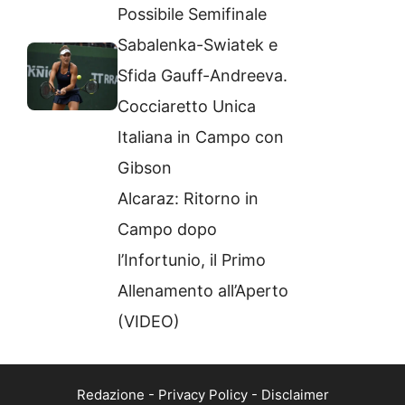
Possibile Semifinale
Sabalenka-Swiatek e
Sfida Gauff-Andreeva.
Cocciaretto Unica
Italiana in Campo con
Gibson
Alcaraz: Ritorno in
Campo dopo
l’Infortunio, il Primo
Allenamento all’Aperto
(VIDEO)
Redazione
-
Privacy Policy
-
Disclaimer