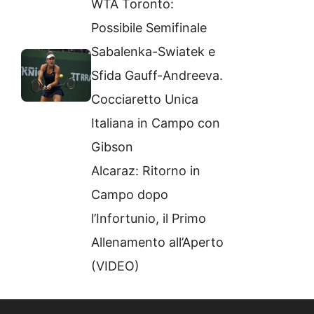
WTA Toronto:
Possibile Semifinale
Sabalenka-Swiatek e
Sfida Gauff-Andreeva.
Cocciaretto Unica
Italiana in Campo con
Gibson
Alcaraz: Ritorno in
Campo dopo
l’Infortunio, il Primo
Allenamento all’Aperto
(VIDEO)