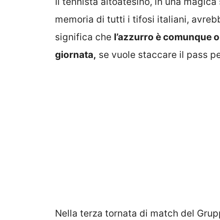
Il tennista altoatesino, in una magica
memoria di tutti i tifosi italiani, avr
significa che
l’azzurro è comunque ob
giornata,
se vuole staccare il pass per
Nella terza tornata di match del Grup