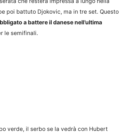
 serata che resterà impressa a lungo nella
ebbe poi battuto Djokovic, ma in tre set. Questo
bligato a battere il danese nell’ultima
 le semifinali.
po verde, il serbo se la vedrà con Hubert