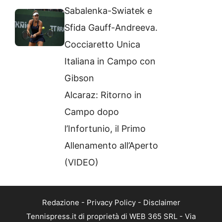
Sabalenka-Swiatek e
Sfida Gauff-Andreeva.
Cocciaretto Unica
Italiana in Campo con
Gibson
Alcaraz: Ritorno in
Campo dopo
l’Infortunio, il Primo
Allenamento all’Aperto
(VIDEO)
Redazione
-
Privacy Policy
-
Disclaimer
Tennispress.it di proprietà di WEB 365 SRL - Via