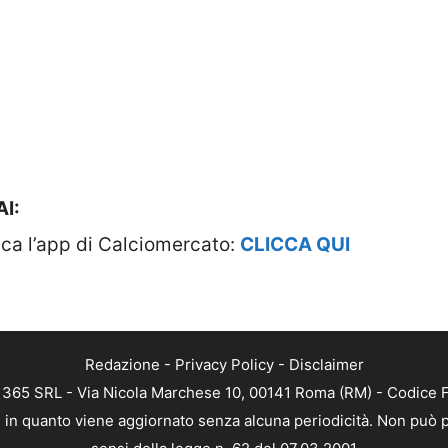
I:
a l’app di Calciomercato:
CLICCA QUI
Redazione
-
Privacy Policy
-
Disclaimer
B 365 SRL - Via Nicola Marchese 10, 00141 Roma (RM) - Codice Fi
a, in quanto viene aggiornato senza alcuna periodicità. Non può p