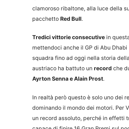
clamoroso ribaltone, alla luce della su
pacchetto
Red Bull
.
Tredici vittorie consecutive
in questa
mettendoci anche il GP di Abu Dhabi 
squadra fino ad oggi nella storia della 
austriaco ha battuto un
record
che du
Ayrton Senna e Alain Prost
.
In realtà però questo è solo uno dei r
dominando il mondo dei motori. Per V
un record assoluto, perché in effetti tr
capace di finire 16 Gran Premi sul p