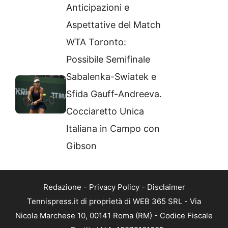
Anticipazioni e
Aspettative del Match
WTA Toronto:
Possibile Semifinale
Sabalenka-Swiatek e
Sfida Gauff-Andreeva.
Cocciaretto Unica
Italiana in Campo con
Gibson
Redazione
-
Privacy Policy
-
Disclaimer
Tennispress.it di proprietà di WEB 365 SRL - Via
Nicola Marchese 10, 00141 Roma (RM) - Codice Fiscale