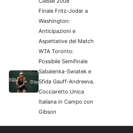
Classe 2008
Finale Fritz-Jodar a
Washington:
Anticipazioni e
Aspettative del Match
WTA Toronto:
Possibile Semifinale
Sabalenka-Swiatek e
Sfida Gauff-Andreeva.
Cocciaretto Unica
Italiana in Campo con
Gibson