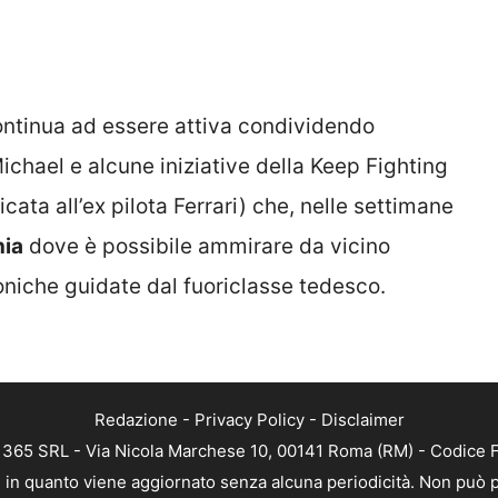
ontinua ad essere attiva condividendo
ichael e alcune iniziative della Keep Fighting
ata all’ex pilota Ferrari) che, nelle settimane
nia
dove è possibile ammirare da vicino
oniche guidate dal fuoriclasse tedesco.
Redazione
-
Privacy Policy
-
Disclaimer
B 365 SRL - Via Nicola Marchese 10, 00141 Roma (RM) - Codice Fi
a, in quanto viene aggiornato senza alcuna periodicità. Non può p