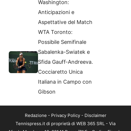
Washington:
Anticipazioni e
Aspettative del Match
WTA Toronto:
Possibile Semifinale
Sabalenka-Swiatek e
Sfida Gauff-Andreeva.
Cocciaretto Unica
Italiana in Campo con
Gibson
Redazione
-
Privacy Policy
-
Disclaimer
Tennispress.it di proprietà di WEB 365 SRL - Via