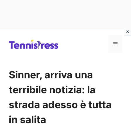
Vai
MENU
al
contenuto
Sinner, arriva una
terribile notizia: la
strada adesso è tutta
in salita