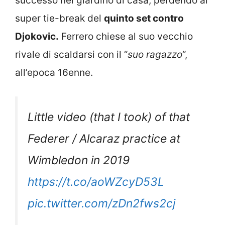
successo nel giardino di casa, perdendo al
super tie-break del
quinto set contro
Djokovic.
Ferrero chiese al suo vecchio
rivale di scaldarsi con il “
suo ragazzo
“,
all’epoca 16enne.
Little video (that I took) of that
Federer / Alcaraz practice at
Wimbledon in 2019
https://t.co/aoWZcyD53L
pic.twitter.com/zDn2fws2cj