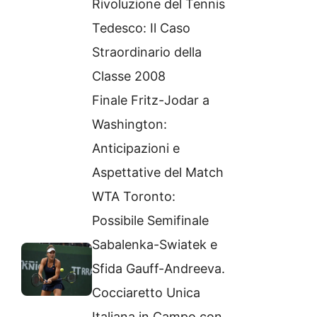
Rivoluzione del Tennis
Tedesco: Il Caso
Straordinario della
Classe 2008
Finale Fritz-Jodar a
Washington:
Anticipazioni e
Aspettative del Match
WTA Toronto:
Possibile Semifinale
Sabalenka-Swiatek e
Sfida Gauff-Andreeva.
Cocciaretto Unica
Italiana in Campo con