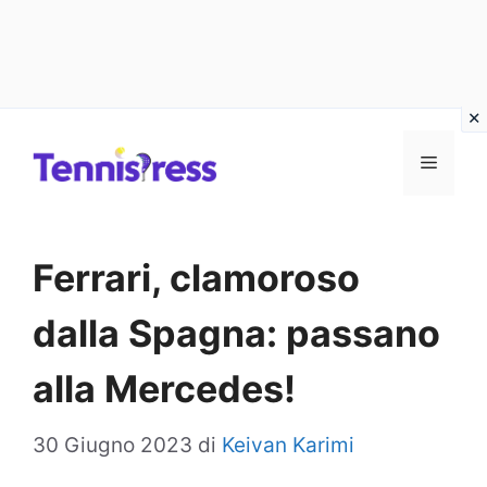
Vai
MENU
al
contenuto
Ferrari, clamoroso
dalla Spagna: passano
alla Mercedes!
30 Giugno 2023
di
Keivan Karimi