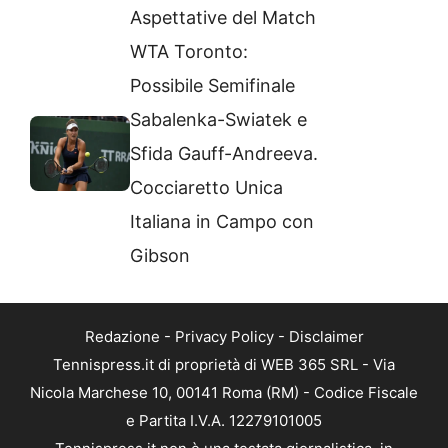
Aspettative del Match
WTA Toronto:
Possibile Semifinale
Sabalenka-Swiatek e
Sfida Gauff-Andreeva.
Cocciaretto Unica
Italiana in Campo con
Gibson
Redazione
-
Privacy Policy
-
Disclaimer
Tennispress.it di proprietà di WEB 365 SRL - Via
Nicola Marchese 10, 00141 Roma (RM) - Codice Fiscale
e Partita I.V.A. 12279101005