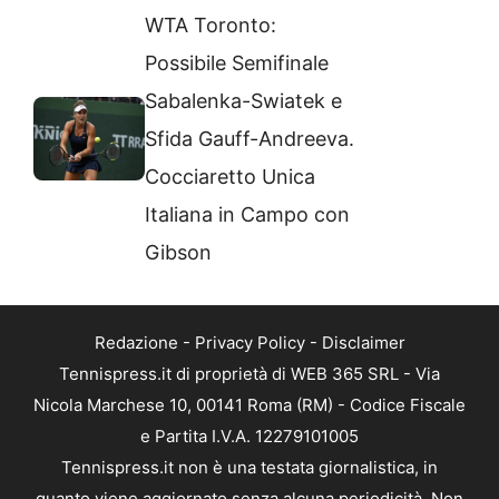
WTA Toronto:
Possibile Semifinale
Sabalenka-Swiatek e
Sfida Gauff-Andreeva.
Cocciaretto Unica
Italiana in Campo con
Gibson
Redazione
-
Privacy Policy
-
Disclaimer
Tennispress.it di proprietà di WEB 365 SRL - Via
Nicola Marchese 10, 00141 Roma (RM) - Codice Fiscale
e Partita I.V.A. 12279101005
Tennispress.it non è una testata giornalistica, in
quanto viene aggiornato senza alcuna periodicità. Non