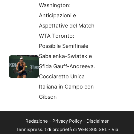
Washington:
Anticipazioni e
Aspettative del Match
WTA Toronto:
Possibile Semifinale
Sabalenka-Swiatek e
Sfida Gauff-Andreeva.
Cocciaretto Unica
Italiana in Campo con
Gibson
Redazione
-
Privacy Policy
-
Disclaimer
Tennispress.it di proprietà di WEB 365 SRL - Via