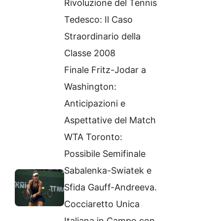
Rivoluzione del Tennis
Tedesco: Il Caso
Straordinario della
Classe 2008
Finale Fritz-Jodar a
Washington:
Anticipazioni e
Aspettative del Match
WTA Toronto:
Possibile Semifinale
Sabalenka-Swiatek e
Sfida Gauff-Andreeva.
Cocciaretto Unica
Italiana in Campo con