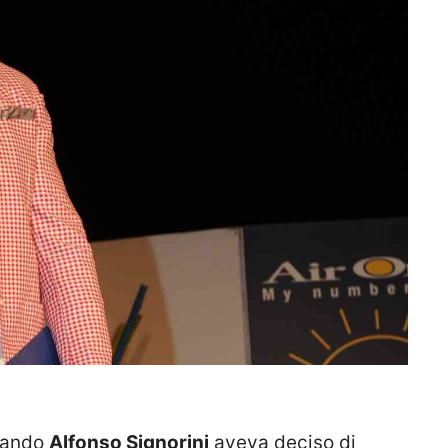
quando
Alfonso Signorini
aveva deciso di