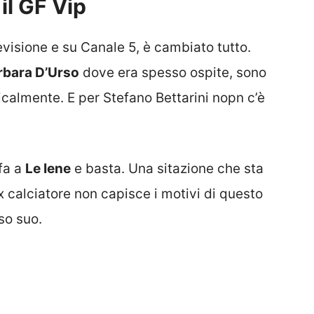
il GF Vip
evisione e su Canale 5, è cambiato tutto.
rbara D’Urso
dove era spesso ospite, sono
icalmente. E per Stefano Bettarini nopn c’è
fa a
Le Iene
e basta. Una sitazione che sta
 calciatore non capisce i motivi di questo
so suo.