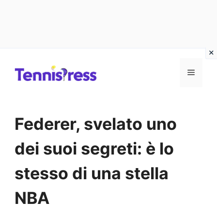
Vai
MENU
al
contenuto
Federer, svelato uno
dei suoi segreti: è lo
stesso di una stella
NBA