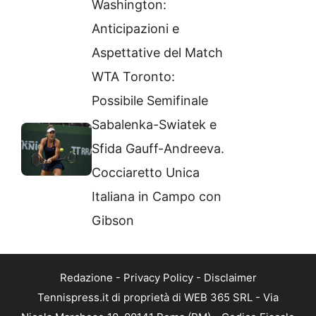
Washington:
Anticipazioni e
Aspettative del Match
WTA Toronto:
Possibile Semifinale
Sabalenka-Swiatek e
Sfida Gauff-Andreeva.
Cocciaretto Unica
Italiana in Campo con
Gibson
Redazione
-
Privacy Policy
-
Disclaimer
Tennispress.it di proprietà di WEB 365 SRL - Via