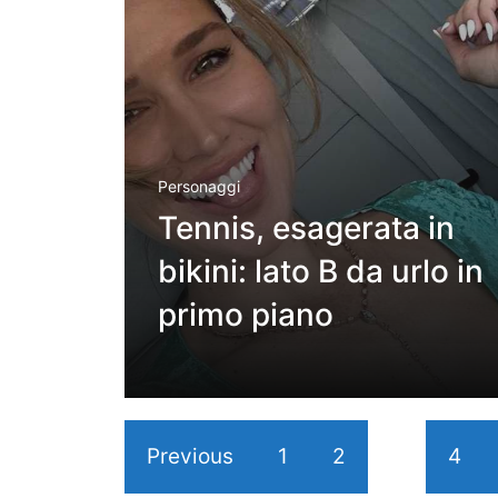
Personaggi
Tennis, esagerata in
bikini: lato B da urlo in
primo piano
Previous
1
2
3
4