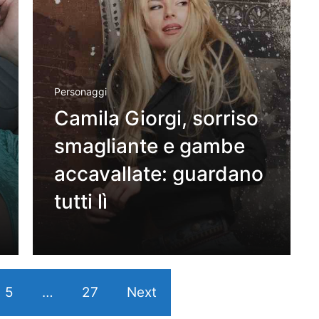
Personaggi
Camila Giorgi, sorriso
smagliante e gambe
accavallate: guardano
tutti lì
5
…
27
Next