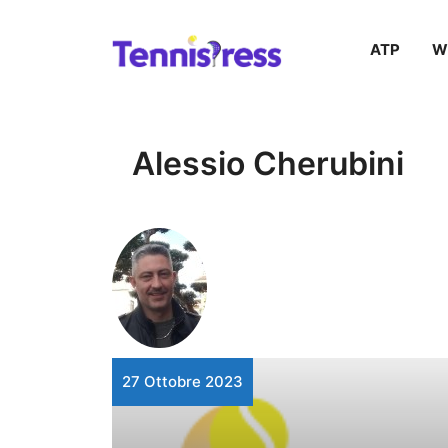
Vai
ATP
W
al
contenuto
Alessio Cherubini
27 Ottobre 2023