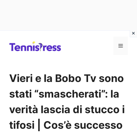
Vai
MENU
al
contenuto
Vieri e la Bobo Tv sono
stati “smascherati”: la
verità lascia di stucco i
tifosi | Cos’è successo