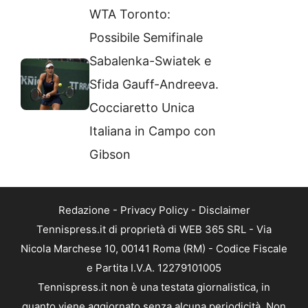
WTA Toronto:
Possibile Semifinale
Sabalenka-Swiatek e
Sfida Gauff-Andreeva.
Cocciaretto Unica
Italiana in Campo con
Gibson
Redazione
-
Privacy Policy
-
Disclaimer
Tennispress.it di proprietà di WEB 365 SRL - Via
Nicola Marchese 10, 00141 Roma (RM) - Codice Fiscale
e Partita I.V.A. 12279101005
Tennispress.it non è una testata giornalistica, in
quanto viene aggiornato senza alcuna periodicità. Non