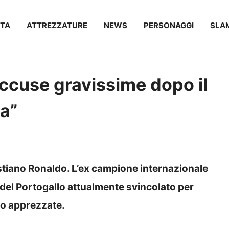
TA
ATTREZZATURE
NEWS
PERSONAGGI
SLA
accuse gravissime dopo il
na”
istiano Ronaldo. L’ex campione internazionale
e del Portogallo attualmente svincolato per
po apprezzate.