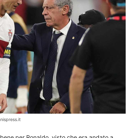
nispress.it
 bene per Ronaldo, visto che era andato a