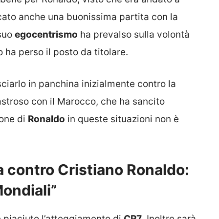
ocato anche una buonissima partita con la
 suo
egocentrismo
ha prevalso sulla volontà
 ha perso il posto da titolare.
sciarlo in panchina inizialmente contro la
stroso con il Marocco, che ha sancito
ione di
Ronaldo
in queste situazioni non è
 contro Cristiano Ronaldo:
Mondiali”
è piaciuto l’atteggiamento di
CR7
. Inoltre sarà