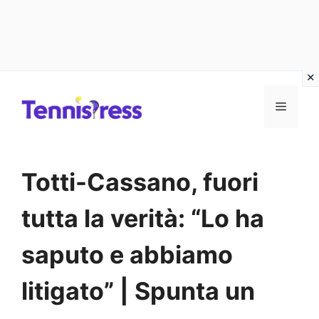
Vai
MENU
al
contenuto
Totti-Cassano, fuori
tutta la verità: “Lo ha
saputo e abbiamo
litigato” | Spunta un