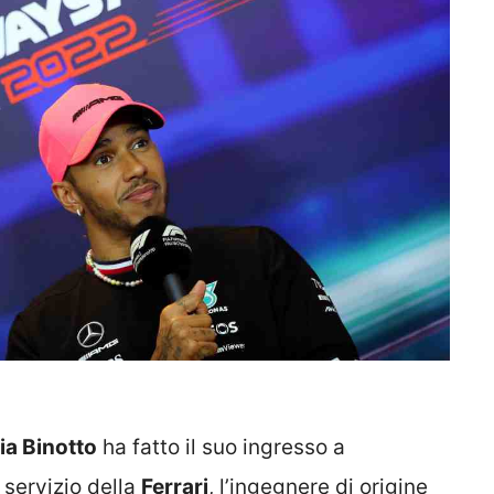
ia Binotto
ha fatto il suo ingresso a
 servizio della
Ferrari
, l’ingegnere di origine