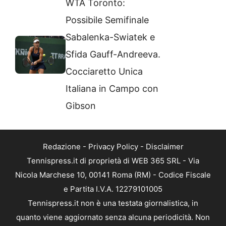
WTA Toronto:
Possibile Semifinale
Sabalenka-Swiatek e
Sfida Gauff-Andreeva.
Cocciaretto Unica
Italiana in Campo con
Gibson
Redazione
-
Privacy Policy
-
Disclaimer
Tennispress.it di proprietà di WEB 365 SRL - Via
Nicola Marchese 10, 00141 Roma (RM) - Codice Fiscale
e Partita I.V.A. 12279101005
Tennispress.it non è una testata giornalistica, in
quanto viene aggiornato senza alcuna periodicità. Non