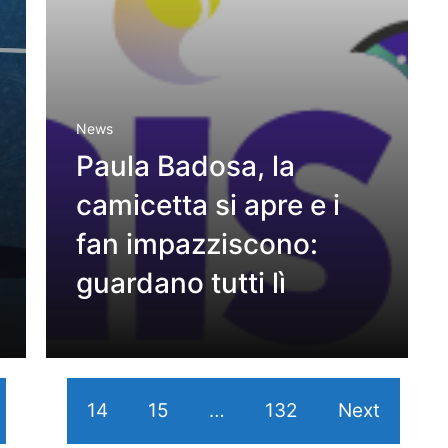
News
Paula Badosa, la
camicetta si apre e i
fan impazziscono:
guardano tutti lì
13
14
15
…
132
Next