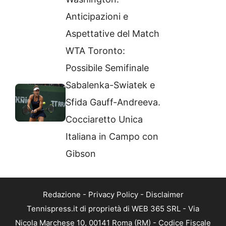
Anticipazioni e
Aspettative del Match
WTA Toronto:
Possibile Semifinale
Sabalenka-Swiatek e
Sfida Gauff-Andreeva.
Cocciaretto Unica
Italiana in Campo con
Gibson
Redazione
-
Privacy Policy
-
Disclaimer
Tennispress.it di proprietà di WEB 365 SRL - Via
Nicola Marchese 10, 00141 Roma (RM) - Codice Fiscale