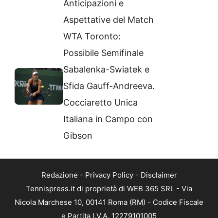
Anticipazioni e
Aspettative del Match
WTA Toronto:
Possibile Semifinale
Sabalenka-Swiatek e
Sfida Gauff-Andreeva.
Cocciaretto Unica
Italiana in Campo con
Gibson
Redazione
-
Privacy Policy
-
Disclaimer
Tennispress.it di proprietà di WEB 365 SRL - Via
Nicola Marchese 10, 00141 Roma (RM) - Codice Fiscale
e Partita I.V.A. 12279101005