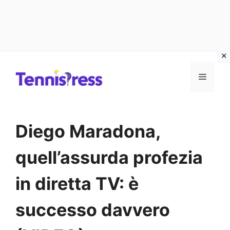
Vai
MENU
al
contenuto
Diego Maradona,
quell’assurda profezia
in diretta TV: è
successo davvero