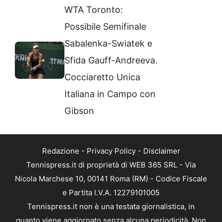
WTA Toronto:
Possibile Semifinale
Sabalenka-Swiatek e
Sfida Gauff-Andreeva.
Cocciaretto Unica
Italiana in Campo con
Gibson
Redazione
-
Privacy Policy
-
Disclaimer
Tennispress.it di proprietà di WEB 365 SRL - Via
Nicola Marchese 10, 00141 Roma (RM) - Codice Fiscale
e Partita I.V.A. 12279101005
Tennispress.it non è una testata giornalistica, in
quanto viene aggiornato senza alcuna periodicità. Non