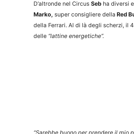
D’altronde nel Circus
Seb
ha diversi e
Marko,
super consigliere della
Red Bu
della Ferrari. Al di là degli scherzi, i
delle
“lattine energetiche”.
“Sarebbe buono per prendere il mio p