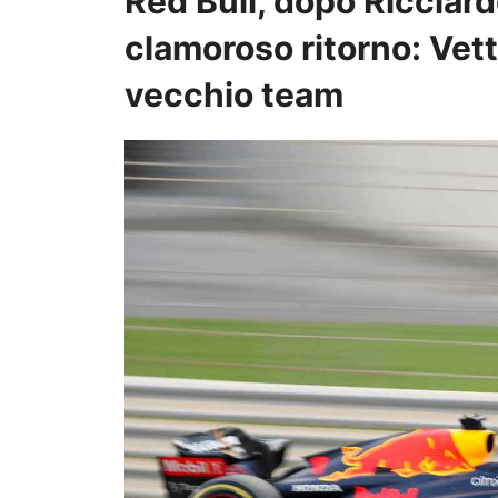
Red Bull, dopo Ricciard
clamoroso ritorno: Vette
vecchio team