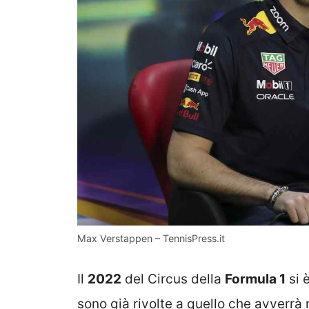
Max Verstappen – TennisPress.it
Il
2022
del Circus della
Formula 1
si 
sono già rivolte a quello che avverrà