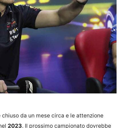
è chiuso da un mese circa e le attenzione
 nel
2023
. Il prossimo campionato dovrebbe