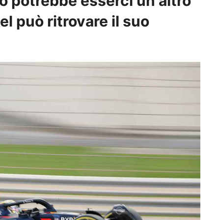
o potrebbe esserci un altro
l può ritrovare il suo