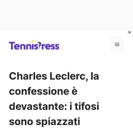
Vai
MENU
al
contenuto
Charles Leclerc, la
confessione è
devastante: i tifosi
sono spiazzati