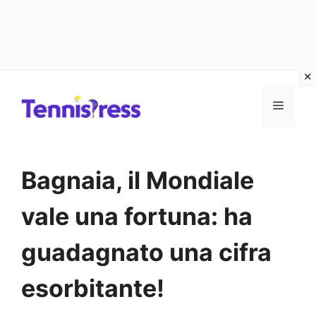
Vai
MENU
al
contenuto
Bagnaia, il Mondiale
vale una fortuna: ha
guadagnato una cifra
esorbitante!