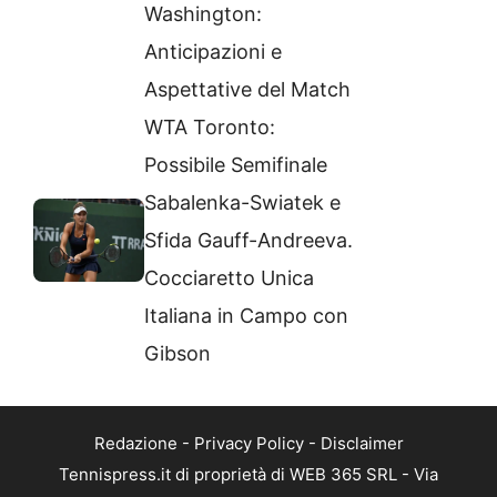
Washington:
Anticipazioni e
Aspettative del Match
WTA Toronto:
Possibile Semifinale
Sabalenka-Swiatek e
Sfida Gauff-Andreeva.
Cocciaretto Unica
Italiana in Campo con
Gibson
Redazione
-
Privacy Policy
-
Disclaimer
Tennispress.it di proprietà di WEB 365 SRL - Via