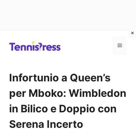
Vai
MENU
al
contenuto
Infortunio a Queen’s
per Mboko: Wimbledon
in Bilico e Doppio con
Serena Incerto