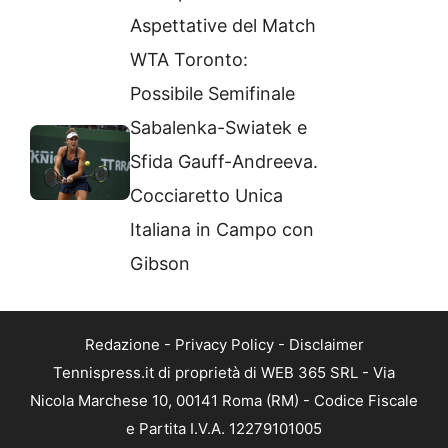
Aspettative del Match
WTA Toronto:
Possibile Semifinale
Sabalenka-Swiatek e
Sfida Gauff-Andreeva.
Cocciaretto Unica
Italiana in Campo con
Gibson
Redazione
-
Privacy Policy
-
Disclaimer
Tennispress.it di proprietà di WEB 365 SRL - Via
Nicola Marchese 10, 00141 Roma (RM) - Codice Fiscale
e Partita I.V.A. 12279101005